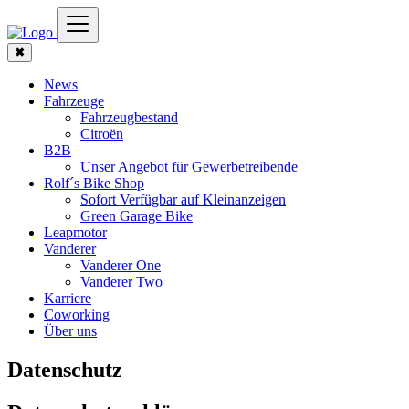
✖
News
Fahrzeuge
Fahrzeugbestand
Citroën
B2B
Unser Angebot für Gewerbetreibende
Rolf´s Bike Shop
Sofort Verfügbar auf Kleinanzeigen
Green Garage Bike
Leapmotor
Vanderer
Vanderer One
Vanderer Two
Karriere
Coworking
Über uns
Datenschutz