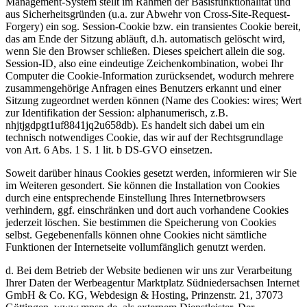
Management-System stellt im Rahmen der Basisfunktionalität und
aus Sicherheitsgründen (u.a. zur Abwehr von Cross-Site-Request-
Forgery) ein sog. Session-Cookie bzw. ein transientes Cookie bereit,
das am Ende der Sitzung abläuft, d.h. automatisch gelöscht wird,
wenn Sie den Browser schließen. Dieses speichert allein die sog.
Session-ID, also eine eindeutige Zeichenkombination, wobei Ihr
Computer die Cookie-Information zurücksendet, wodurch mehrere
zusammengehörige Anfragen eines Benutzers erkannt und einer
Sitzung zugeordnet werden können (Name des Cookies: wires; Wert
zur Identifikation der Session: alphanumerisch, z.B.
nhjtjgdpgt1uf8841jq2u658db). Es handelt sich dabei um ein
technisch notwendiges Cookie, das wir auf der Rechtsgrundlage
von Art. 6 Abs. 1 S. 1 lit. b DS-GVO einsetzen.
Soweit darüber hinaus Cookies gesetzt werden, informieren wir Sie
im Weiteren gesondert. Sie können die Installation von Cookies
durch eine entsprechende Einstellung Ihres Internetbrowsers
verhindern, ggf. einschränken und dort auch vorhandene Cookies
jederzeit löschen. Sie bestimmen die Speicherung von Cookies
selbst. Gegebenenfalls können ohne Cookies nicht sämtliche
Funktionen der Internetseite vollumfänglich genutzt werden.
d. Bei dem Betrieb der Website bedienen wir uns zur Verarbeitung
Ihrer Daten der Werbeagentur Marktplatz Südniedersachsen Internet
GmbH & Co. KG, Webdesign & Hosting, Prinzenstr. 21, 37073