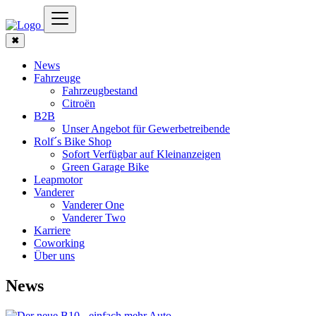
✖
News
Fahrzeuge
Fahrzeugbestand
Citroën
B2B
Unser Angebot für Gewerbetreibende
Rolf´s Bike Shop
Sofort Verfügbar auf Kleinanzeigen
Green Garage Bike
Leapmotor
Vanderer
Vanderer One
Vanderer Two
Karriere
Coworking
Über uns
News